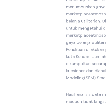
menumbuhkan gaya b
marketplaceatmosph
belanja utilitarian. O
untuk mengetahui 
marketplaceatmosph
gaya belanja utilitar
Penelitian dilakuka
kota Kendari. Jumla
dikumpulkan secara
kuesioner dan diana
Modeling(SEM) Smar
Hasil analisis data
maupun tidak langs