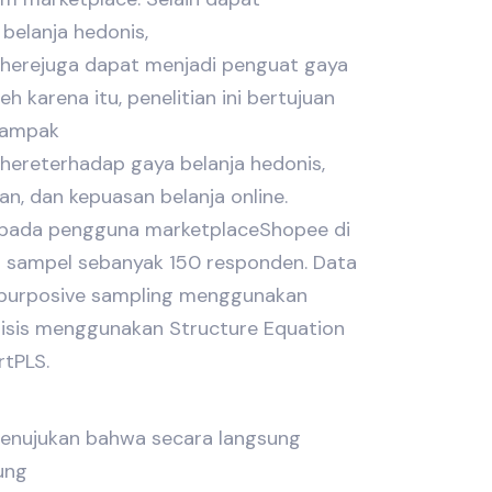
elanja hedonis,
erejuga dapat menjadi penguat gaya
leh karena itu, penelitian ini bertujuan
dampak
ereterhadap gaya belanja hedonis,
ian, dan kepuasan belanja online.
n pada pengguna marketplaceShopee di
h sampel sebanyak 150 responden. Data
purposive sampling menggunakan
lisis menggunakan Structure Equation
tPLS.
 menujukan bahwa secara langsung
ung