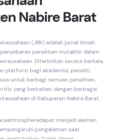
sahaan
en Nabire Barat
wirausahaan (JBK) adalah jurnal ilmiah
penyebaran penelitian mutakhir dalam
wirausahaan. Diterbitkan secara berkala,
an platform bagi akademisi, peneliti,
iswa untuk berbagi temuan penelitian,
s kritis yang berkaitan dengan berbagai
wirausahaan di Kabupaten Nabire Barat.
laceatmospheredapat menjadi elemen
mempengaruhi pengalaman saat
orm marketplace. Selain dapat