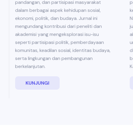
p
pandangan, dan partisipasi masyarakat
k
dalam berbagai aspek kehidupan sosial,
N
ekonomi, politik, dan budaya. Jurnal ini
j
mengundang kontribusi dari peneliti dan
a
akademisi yang mengeksplorasi isu-isu
u
seperti partisipasi politik, pemberdayaan
d
komunitas, keadilan sosial, identitas budaya,
b
serta lingkungan dan pembangunan
K
berkelanjutan.
KUNJUNGI