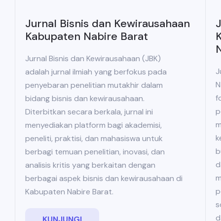
Jurnal Bisnis dan Kewirausahaan
J
Kabupaten Nabire Barat
K
N
Jurnal Bisnis dan Kewirausahaan (JBK)
J
adalah jurnal ilmiah yang berfokus pada
N
penyebaran penelitian mutakhir dalam
f
bidang bisnis dan kewirausahaan.
p
Diterbitkan secara berkala, jurnal ini
m
menyediakan platform bagi akademisi,
k
peneliti, praktisi, dan mahasiswa untuk
b
berbagi temuan penelitian, inovasi, dan
d
analisis kritis yang berkaitan dengan
m
berbagai aspek bisnis dan kewirausahaan di
p
Kabupaten Nabire Barat.
s
d
KUNJUNGI