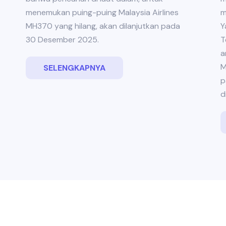
menemukan puing-puing Malaysia Airlines
m
MH370 yang hilang, akan dilanjutkan pada
Y
30 Desember 2025.
T
a
M
SELENGKAPNYA
p
d