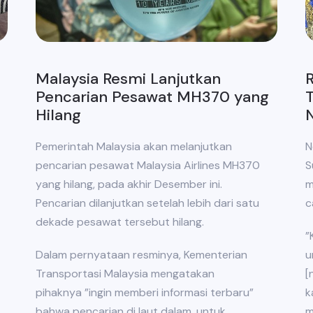
Malaysia Resmi Lanjutkan
R
Pencarian Pesawat MH370 yang
Hilang
Pemerintah Malaysia akan melanjutkan
N
pencarian pesawat Malaysia Airlines MH370
S
yang hilang, pada akhir Desember ini.
m
Pencarian dilanjutkan setelah lebih dari satu
c
dekade pesawat tersebut hilang.
”
Dalam pernyataan resminya, Kementerian
u
Transportasi Malaysia mengatakan
[
pihaknya ”ingin memberi informasi terbaru”
k
bahwa pencarian di laut dalam, untuk
m