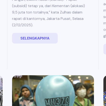
a
(subsidi) tetap ya, dari Kementan (alokasi)
m
9,5 juta ton totalnya,” kata Zulhas dalam
s
rapat di kantornya, Jakarta Pusat, Selasa
m
(2/12/2025).
o
g
SELENGKAPNYA