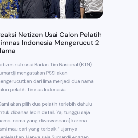
eaksi Netizen Usai Calon Pelatih
Timnas Indonesia Mengerucut 2
Nama
etizen riuh usai Badan Tim Nasional (BTN)
umardji mengatakan PSSI akan
engerucutkan dari lima menjadi dua nama
alon pelatih Timnas Indonesia.
Kami akan pilih dua pelatih terlebih dahulu
ntuk dibahas lebih detail. Ya, tunggu saja
nama-nama yang diwawancara] karena
ami mau cari yang terbaik,” ujarnya
enjelaskan. Hanya saja Sumardji enggan