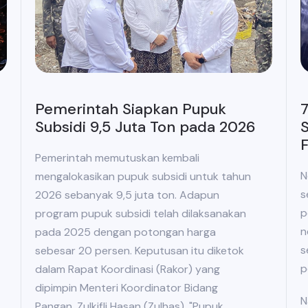
Pemerintah Siapkan Pupuk
7
Subsidi 9,5 Juta Ton pada 2026
S
Pemerintah memutuskan kembali
N
mengalokasikan pupuk subsidi untuk tahun
s
2026 sebanyak 9,5 juta ton. Adapun
p
program pupuk subsidi telah dilaksanakan
n
pada 2025 dengan potongan harga
s
sebesar 20 persen. Keputusan itu diketok
p
dalam Rapat Koordinasi (Rakor) yang
dipimpin Menteri Koordinator Bidang
N
Pangan, Zulkifli Hasan (Zulhas). "Pupuk