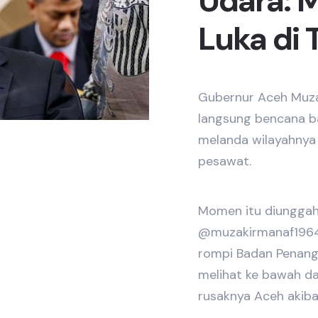
Udara: 
Luka di
Gubernur Aceh Muza
langsung bencana b
melanda wilayahnya
pesawat.
Momen itu diunggah
@muzakirmanaf1964
rompi Badan Penang
melihat ke bawah d
rusaknya Aceh akibat